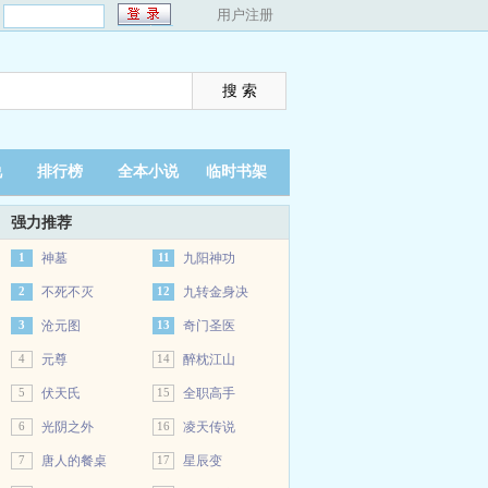
：
用户注册
说
排行榜
全本小说
临时书架
强力推荐
1
神墓
11
九阳神功
2
不死不灭
12
九转金身决
3
沧元图
13
奇门圣医
4
元尊
14
醉枕江山
5
伏天氏
15
全职高手
6
光阴之外
16
凌天传说
7
唐人的餐桌
17
星辰变