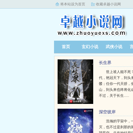
将本站设为首页
收藏卓越小说网
首页
玄幻小说
武侠小说
长生界
世上谁人能不死？
代，艳冠天下，到头
髅；任你一代天骄，
山，到头来也终将化
不过，关于长生......
深空彼岸
浩瀚的宇宙中，
灭，也不过是刹那的