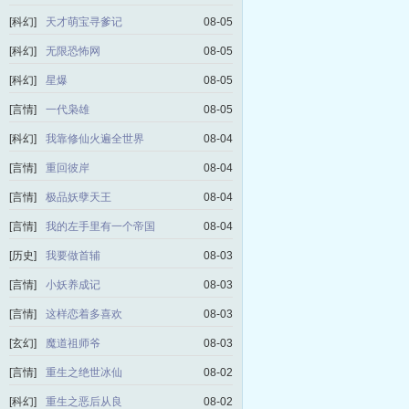
[科幻]
天才萌宝寻爹记
08-05
[科幻]
无限恐怖网
08-05
[科幻]
星爆
08-05
[言情]
一代枭雄
08-05
[科幻]
我靠修仙火遍全世界
08-04
[言情]
重回彼岸
08-04
[言情]
极品妖孽天王
08-04
[言情]
我的左手里有一个帝国
08-04
[历史]
我要做首辅
08-03
[言情]
小妖养成记
08-03
[言情]
这样恋着多喜欢
08-03
[玄幻]
魔道祖师爷
08-03
[言情]
重生之绝世冰仙
08-02
[科幻]
重生之恶后从良
08-02