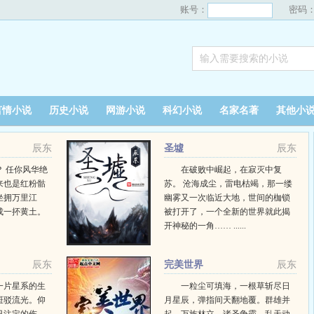
账号：
密码
言情小说
历史小说
网游小说
科幻小说
名家名著
其他小
辰东
圣墟
辰东
 任你风华绝
在破败中崛起，在寂灭中复
来也是红粉骷
苏。 沧海成尘，雷电枯竭，那一缕
坐拥万里江
幽雾又一次临近大地，世间的枷锁
成一抔黄土。
被打开了，一个全新的世界就此揭
开神秘的一角…… ......
辰东
完美世界
辰东
一片星系的生
一粒尘可填海，一根草斩尽日
斑驳流光。仰
月星辰，弹指间天翻地覆。群雄并