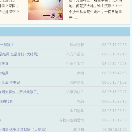
已注定的伤
起，万族林立，诸圣争霸，乱天动
哪里？家国，
地。问苍茫大地，谁主沉浮？！一
不过是深空中
个少年从大荒中走出，一切从这里
开......
章 一群狼！
辣椒雪碧
08-05 16:02:53
是结局,也是开始 (大结局)
平凡不是错
08-05 15:49:18
血族 5
甲鱼牛宝宝
08-05 15:42:58
 大结局
席祯
08-05 15:42:58
十九章 全书完
若醉若离
08-05 15:41:09
（因为喜欢，所以就做了）
饥饿的蚊子
08-05 15:30:27
丽的转身
郭怒
08-05 15:27:18
金刀驸马
08-05 15:23:34
京
寻找失落的爱情
08-05 15:19:38
十四章 这里才是我家（大结局）
林月初
08-05 15:11:00