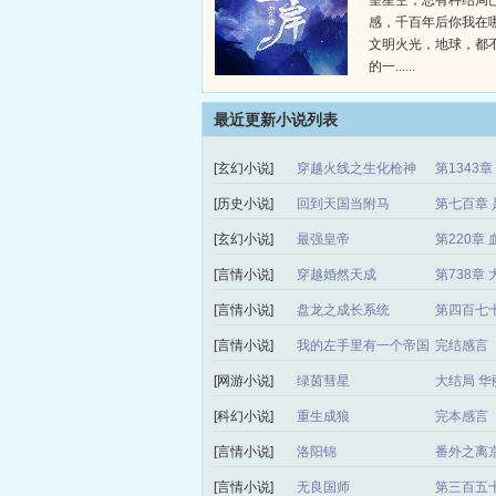
望星空，总有种结局
感，千百年后你我在
文明火光，地球，都
的一......
最近更新小说列表
[玄幻小说]
穿越火线之生化枪神
第1343
[历史小说]
回到天国当附马
第七百章 
[玄幻小说]
最强皇帝
第220章 
[言情小说]
穿越婚然天成
第738章
[言情小说]
盘龙之成长系统
第四百七
[言情小说]
我的左手里有一个帝国
完结感言
[网游小说]
绿茵彗星
大结局 华
[科幻小说]
重生成狼
完本感言
[言情小说]
洛阳锦
番外之离
[言情小说]
无良国师
第三百五