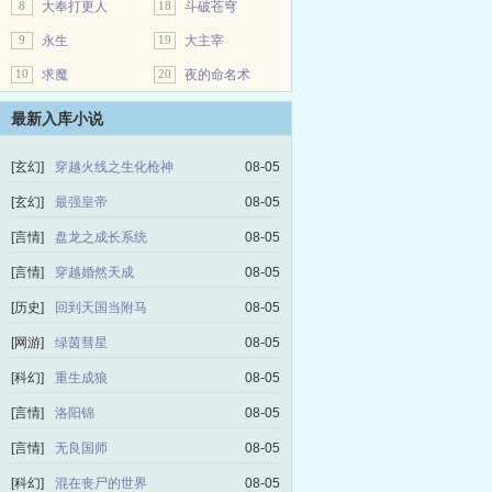
8
大奉打更人
18
斗破苍穹
9
永生
19
大主宰
10
求魔
20
夜的命名术
最新入库小说
[玄幻]
穿越火线之生化枪神
08-05
[玄幻]
最强皇帝
08-05
[言情]
盘龙之成长系统
08-05
[言情]
穿越婚然天成
08-05
[历史]
回到天国当附马
08-05
[网游]
绿茵彗星
08-05
[科幻]
重生成狼
08-05
[言情]
洛阳锦
08-05
[言情]
无良国师
08-05
[科幻]
混在丧尸的世界
08-05