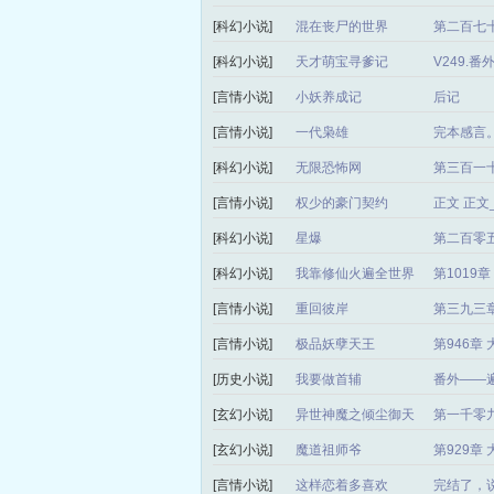
[科幻小说]
混在丧尸的世界
第二百七十
[科幻小说]
天才萌宝寻爹记
V249.
[言情小说]
小妖养成记
后记
[言情小说]
一代枭雄
完本感言
[科幻小说]
无限恐怖网
第三百一
[言情小说]
权少的豪门契约
正文 正
[科幻小说]
星爆
第二百零
[科幻小说]
我靠修仙火遍全世界
第1019
[言情小说]
重回彼岸
第三九三章
[言情小说]
极品妖孽天王
第946章
[历史小说]
我要做首辅
番外——
[玄幻小说]
异世神魔之倾尘御天
第一千零
局）
[玄幻小说]
魔道祖师爷
第929章
[言情小说]
这样恋着多喜欢
完结了，